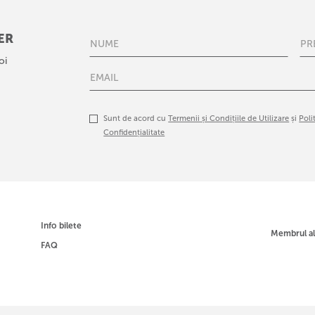
ER
oi
Sunt de acord cu
Termenii și Condițiile de Utilizare
și
Poli
Confidențialitate
Info bilete
Membrul a
FAQ