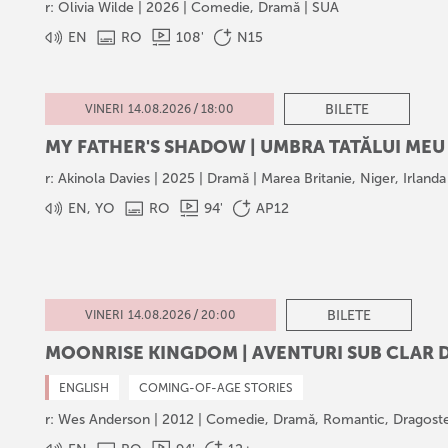
r: Olivia Wilde | 2026 | Comedie, Dramă | SUA
EN
RO
108
'
N15
/
BILETE
VINERI
14
.
08
.
2026
18:00
MY FATHER'S SHADOW | UMBRA TATĂLUI MEU
r: Akinola Davies | 2025 | Dramă | Marea Britanie, Niger, Irlanda
EN, YO
RO
94
'
AP12
/
BILETE
VINERI
14
.
08
.
2026
20:00
MOONRISE KINGDOM | AVENTURI SUB CLAR 
ENGLISH
COMING-OF-AGE STORIES
r: Wes Anderson | 2012 | Comedie, Dramă, Romantic, Dragost