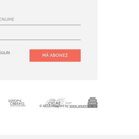
tica de
l
© ARTA designed by
www.wearebold.ro