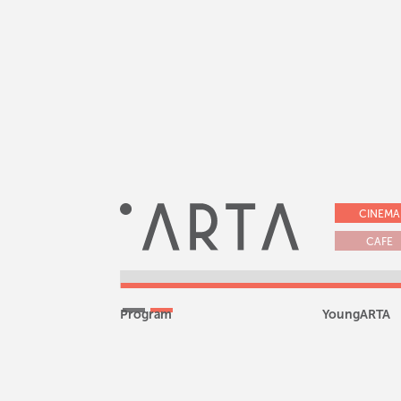
CINEMA
CAFE
Slide 2 of 2.
HEADING
Program
YoungARTA
This is some text inside of a div block.
This is some text inside of a div block.