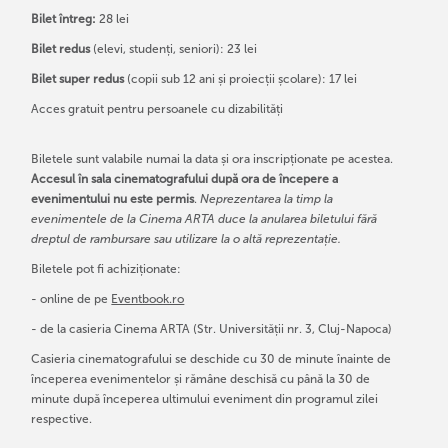
Bilet întreg:
28 lei
Bilet redus
(elevi, studenți, seniori): 23 lei
Bilet super redus
(copii sub 12 ani și proiecții școlare): 17 lei
Acces gratuit pentru persoanele cu dizabilități
Biletele sunt valabile numai la data și ora inscripționate pe acestea.
Accesul în sala cinematografului după ora de începere a
evenimentului nu este permis
.
Neprezentarea la timp la
evenimentele de la Cinema ARTA duce la anularea biletului fără
dreptul de rambursare sau utilizare la o altă reprezentație.
Biletele pot fi achiziționate:
- online de pe
Eventbook.ro
- de la casieria Cinema ARTA (Str. Universității nr. 3, Cluj-Napoca)
Casieria cinematografului se deschide cu 30 de minute înainte de
începerea evenimentelor și rămâne deschisă cu până la 30 de
minute după începerea ultimului eveniment din programul zilei
respective.