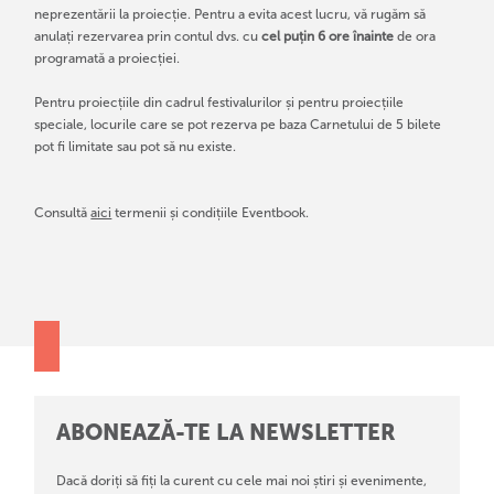
neprezentării la proiecție. Pentru a evita acest lucru, vă rugăm să
anulați rezervarea prin contul dvs. cu
cel puțin 6 ore înainte
de ora
programată a proiecției.
Pentru proiecțiile din cadrul festivalurilor și pentru proiecțiile
speciale, locurile care se pot rezerva pe baza Carnetului de 5 bilete
pot fi limitate sau pot să nu existe.
Consultă
aici
termenii și condițiile Eventbook.
ABONEAZĂ-TE LA NEWSLETTER
Dacă doriți să fiți la curent cu cele mai noi știri și evenimente,