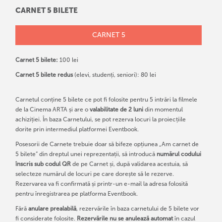
CARNET 5 BILETE
CARNET 5
Carnet 5 bilete:
100 lei
Carnet 5 bilete redus
(elevi, studenți, seniori): 80 lei
Carnetul conține 5 bilete ce pot fi folosite pentru 5 intrări la filmele
de la Cinema ARTA și are o
valabilitate de 2 luni
din momentul
achiziției. În baza Carnetului, se pot rezerva locuri la proiecțiile
dorite prin intermediul platformei Eventbook.
Posesorii de Carnete trebuie doar să bifeze opțiunea „Am carnet de
5 bilete” din dreptul unei reprezentații, să introducă
numărul codului
înscris sub codul QR
de pe Carnet și, după validarea acestuia, să
selecteze numărul de locuri pe care dorește să le rezerve.
Rezervarea va fi confirmată și printr-un e-mail la adresa folosită
pentru înregistrarea pe platforma Eventbook.
Fără
anulare prealabilă
, rezervările în baza carnetului de 5 bilete vor
fi considerate folosite.
R
ezervările nu se anulează automat
în cazul