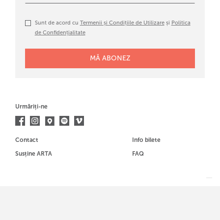
Sunt de acord cu
Termenii și Condițiile de Utilizare
și
Politica
de Confidențialitate
Urmăriți-ne
Contact
Info bilete
Susține ARTA
FAQ
Membrul al