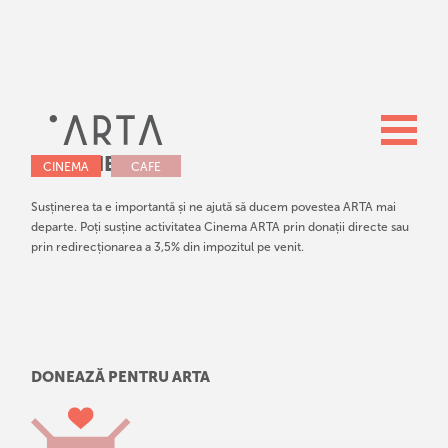
SUSȚINE ARTA
CINEMA
CAFE
Susținerea ta e importantă și ne ajută să ducem povestea ARTA mai
departe. Poți susține activitatea Cinema ARTA prin donații directe sau
prin redirecționarea a 3,5% din impozitul pe venit.
DONEAZĂ PENTRU ARTA