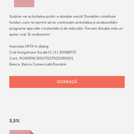
Susține-ne activitatea printr-o donație unică! Donațiile constituie
fonduri care ne permit să ne continuăm activitatea și să dezvoltăm
programe speciale curatoriate și de educație. Fiecare donație este un
ajutor real. Îți mulțumim!
Asociația ARTA în dialog
Cod înregistrare fiscală (C.I.F.) 30088773
Cont: RO63RNCB0073127025390001
Banca: Banca Comercială Română
DONEAZĂ
3,5%