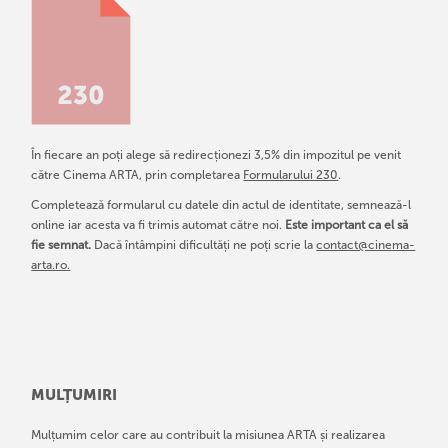
În fiecare an poți alege să redirecționezi 3,5% din impozitul pe venit
către Cinema ARTA, prin completarea
Formularului 230
.
Completează formularul cu datele din actul de identitate, semnează-l
online iar acesta va fi trimis automat către noi.
Este important ca el să
fie semnat.
Dacă întâmpini dificultăți ne poți scrie la
contact@cinema-
arta.ro
.
MULȚUMIRI
Mulțumim celor care au contribuit la misiunea ARTA și realizarea