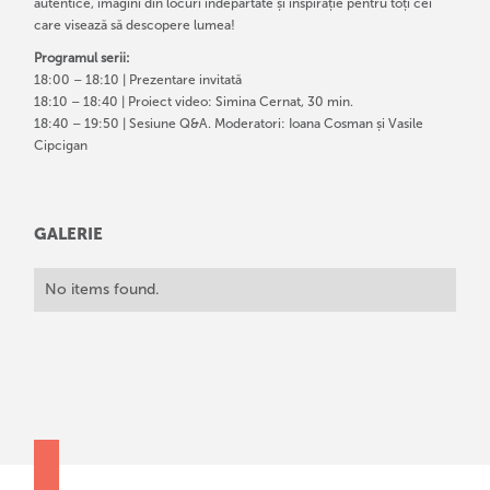
autentice, imagini din locuri îndepărtate și inspirație pentru toți cei
care visează să descopere lumea!
Programul serii:
18:00 – 18:10 | Prezentare invitată
18:10 – 18:40 | Proiect video: Simina Cernat, 30 min.
18:40 – 19:50 | Sesiune Q&A. Moderatori: Ioana Cosman și Vasile
Cipcigan
GALERIE
No items found.