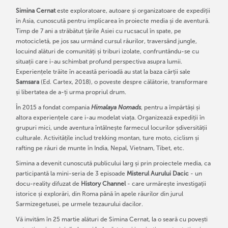
Simina Cernat
este exploratoare, autoare și organizatoare de expediții
în Asia, cunoscută pentru implicarea în proiecte media și de aventură.
Timp de 7 ani a străbătut țările Asiei cu rucsacul în spate, pe
motocicletă, pe jos sau urmând cursul râurilor, traversând jungle,
locuind alături de comunități și triburi izolate, confruntându-se cu
situații care i-au schimbat profund perspectiva asupra lumii.
Experiențele trăite în această perioadă au stat la baza cărții sale
Samsara
(Ed. Cartex, 2018), o poveste despre călătorie, transformare
și libertatea de a-ți urma propriul drum.
În 2015 a fondat compania
Himalaya Nomads
, pentru a împărtăși și
altora experiențele care i-au modelat viața. Organizează expediții în
grupuri mici, unde aventura întâlnește farmecul locurilor șdiversității
culturale. Activitățile includ trekking montan, ture moto, ciclism și
rafting pe râuri de munte în India, Nepal, Vietnam, Tibet, etc.
Simina a devenit cunoscută publicului larg și prin proiectele media, ca
participantă la mini-seria de 3 episoade
Misterul Aurului Dacic
- un
docu-reality difuzat de
History Channel
- care urmărește investigații
istorice și explorări, din Roma până în apele râurilor din jurul
Sarmizegetusei, pe urmele tezaurului dacilor.
Vă invităm în 25 martie alături de Simina Cernat, la o seară cu povești