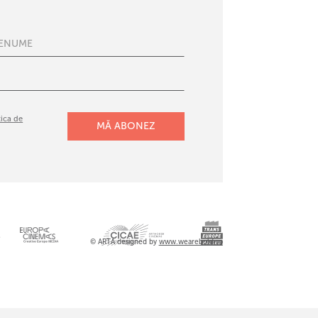
tica de
l
© ARTA designed by
www.wearebold.ro