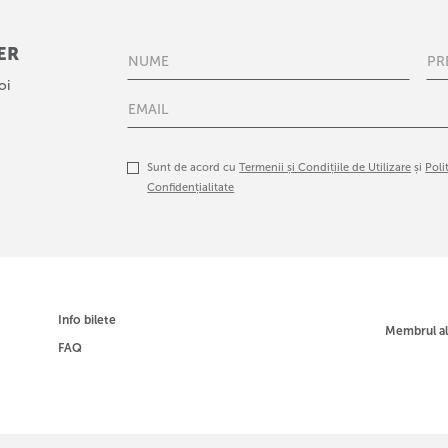
ER
oi
Sunt de acord cu
Termenii și Condițiile de Utilizare
și
Poli
Confidențialitate
Info bilete
Membrul a
FAQ