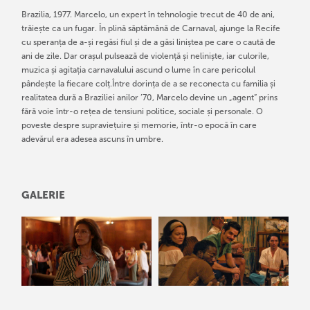
Brazilia, 1977. Marcelo, un expert în tehnologie trecut de 40 de ani,
trăiește ca un fugar. În plină săptămână de Carnaval, ajunge la Recife
cu speranța de a-și regăsi fiul și de a găsi liniștea pe care o caută de
ani de zile. Dar orașul pulsează de violență și neliniște, iar culorile,
muzica și agitația carnavalului ascund o lume în care pericolul
pândește la fiecare colț.Între dorința de a se reconecta cu familia și
realitatea dură a Braziliei anilor ’70, Marcelo devine un „agent” prins
fără voie într-o rețea de tensiuni politice, sociale și personale. O
poveste despre supraviețuire și memorie, într-o epocă în care
adevărul era adesea ascuns în umbre.
GALERIE