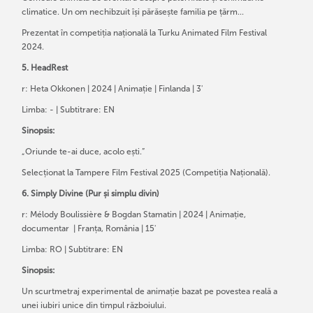
climatice. Un om nechibzuit își părăsește familia pe țărm...
Prezentat în competiția națională la Turku Animated Film Festival
2024.
5. HeadRest
r: Heta Okkonen | 2024 | Animație | Finlanda | 3'
Limba: - | Subtitrare: EN
Sinopsis:
„Oriunde te-ai duce, acolo ești.”
Selecționat la Tampere Film Festival 2025 (Competiția Națională).
6. Simply Divine (Pur și simplu divin)
r: Mélody Boulissière & Bogdan Stamatin | 2024 | Animație,
documentar | Franța, România | 15'
Limba: RO | Subtitrare: EN
Sinopsis:
Un scurtmetraj experimental de animație bazat pe povestea reală a
unei iubiri unice din timpul războiului.