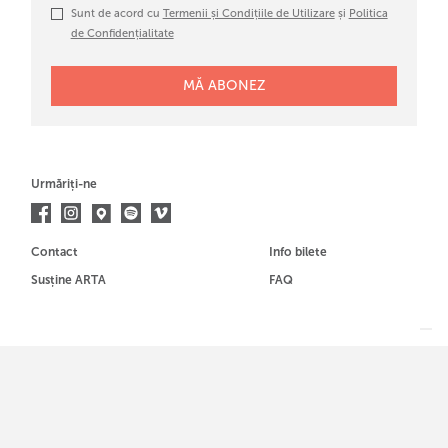
Sunt de acord cu
Termenii și Condițiile de Utilizare
și
Politica
de Confidențialitate
Urmăriți-ne
Contact
Info bilete
Susține ARTA
FAQ
Membrul al
© ARTA designed by
www.wearebold.ro