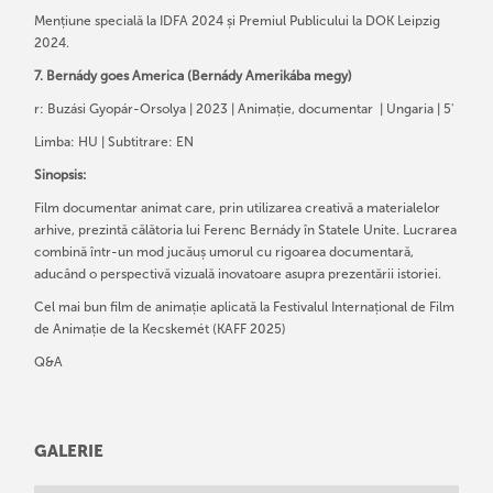
Mențiune specială la IDFA 2024 și Premiul Publicului la DOK Leipzig
2024.
7. Bernády goes America (Bernády Amerikába megy)
r: Buzási Gyopár-Orsolya | 2023 | Animație, documentar | Ungaria | 5'
Limba: HU | Subtitrare: EN
Sinopsis:
Film documentar animat care, prin utilizarea creativă a materialelor
arhive, prezintă călătoria lui Ferenc Bernády în Statele Unite. Lucrarea
combină într-un mod jucăuș umorul cu rigoarea documentară,
aducând o perspectivă vizuală inovatoare asupra prezentării istoriei.
Cel mai bun film de animație aplicată la Festivalul Internațional de Film
de Animație de la Kecskemét (KAFF 2025)
Q&A
GALERIE