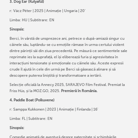
3. Dog Ear (Kutyafül)
r: Vácz Péter | 2025 | Animație | Ungaria | 20'
Limba: HU | Subtitrare: EN
Sinopsis:
Berci, în vârstă de unsprezece ani, petrece o după-amiază singur cu
câinele său, luptându-se cu emoțiile rămase în urma certului violent
dintre părinții săi din ziua precedentă. Pe măsură ce sentimentele sale
reprimate ies la suprafață, el își eliberează furia și agresivitatea în
interacțiuni tensionate și emoționale cu câinele său. Aceste expresii
crude îl ajută în cele din urmă pe Berci să găsească alinare și să
descopere puterea liniștită și transformatoare a iertării.
Selecție oficială la Annecy 2025, SARAJEVO Film Festival. Premiat la
Friss Hús, și la MOZ.GO, 2025.
Premieră în România.
4. Paddle Boat (Polkuvene)
r: Samppa Kukkonen | 2023 | Animație | Finlanda | 16'
Limba: FL | Subtitrare: EN
Sinopsis:
Comedie animată de aventură despre paternitate și schimbările