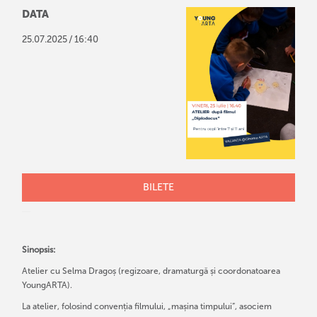
DATA
/
25
.
07
.
2025
16:40
BILETE
Sinopsis:
Atelier cu Selma Dragoș (regizoare, dramaturgă și coordonatoarea
YoungARTA).
La atelier, folosind convenția filmului, „mașina timpului”, asociem