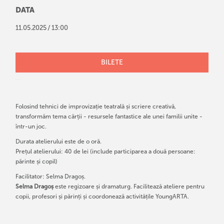
DATA
/
11
.
05
.
2025
13:00
BILETE
Folosind tehnici de improvizație teatrală și scriere creativă,
transformăm tema cărții - resursele fantastice ale unei familii unite -
într-un joc.
Durata atelierului este de o oră.
Prețul atelierului: 40 de lei (include participarea a două persoane:
părinte și copil)
Facilitator: Selma Dragoș.
Selma Dragoș
este regizoare și dramaturg. Facilitează ateliere pentru
copii, profesori și părinți și coordonează activitățile YoungARTA.