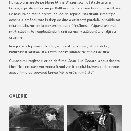
Filmul o urmărește pe Marie (Anne Wiazemsky), o fată de la țară
timidă, și pe dragul ei magăr Balthazar, pe o perioadaăde mai mulți ani.
Pe masură ce Marie crește, cei doi se separă, însă filmul urmărește
destinele amândurora în timp ce duc o existență paralelă, plinaăde tot
feluri de abuzuri de la oamenii pe care îi întâlnesc. Măgarul are mai
mulți stăpâni, toți exploatându-l, unii cu mai multă bunătate, alții cu
cruzime.
Imaginea religioasă a filmului, alegoriile spirituale, stilul estetic,
naturalist și minimalist au fost unanim lăudate de criticii de film.
Cunoscutul regizor și critic de filme, Jean-Luc Godard, a spus despre
film: "Toți cei care vor vedea filmul vor fi absolut bulversați deoarece
acest film e cu adevărat lumea într-o oră și jumătate".
GALERIE