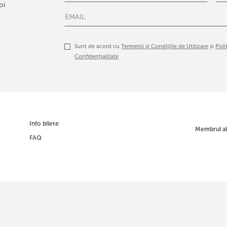
oi
Sunt de acord cu
Termenii și Condițiile de Utilizare
și
Poli
Confidențialitate
Info bilete
Membrul a
FAQ