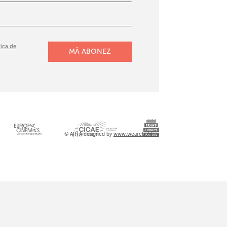
tica de
l
© ARTA designed by
www.wearebold.ro