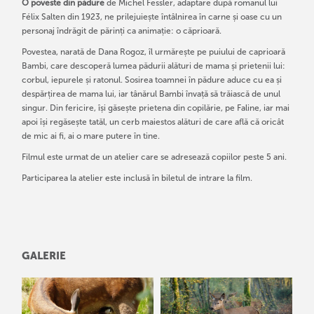
O poveste din pădure
de Michel Fessler, adaptare după romanul lui
Félix Salten din 1923, ne prilejuiește întâlnirea în carne și oase cu un
personaj îndrăgit de părinți ca animație: o căprioară.
Povestea, narată de Dana Rogoz, îl urmărește pe puiului de caprioară
Bambi, care descoperă lumea pădurii alături de mama și prietenii lui:
corbul, iepurele și ratonul. Sosirea toamnei în pădure aduce cu ea și
despărțirea de mama lui, iar tânărul Bambi învață să trăiască de unul
singur. Din fericire, își găsește prietena din copilărie, pe Faline, iar mai
apoi își regăsește tatăl, un cerb maiestos alături de care află că oricât
de mic ai fi, ai o mare putere în tine.
Filmul este urmat de un atelier care se adresează copiilor peste 5 ani.
Participarea la atelier este inclusă în biletul de intrare la film.
GALERIE