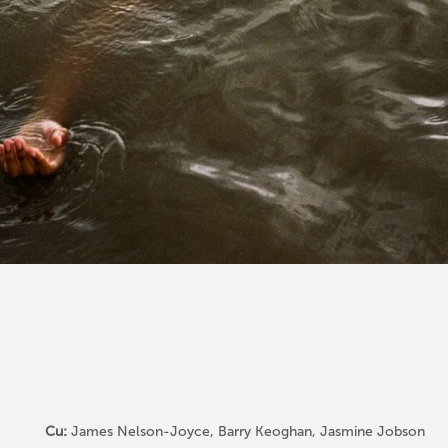
Cu:
James Nelson-Joyce, Barry Keoghan, Jasmine Jobson