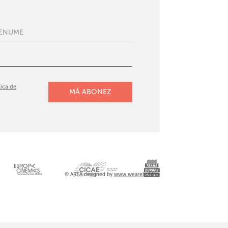
tica de
l
© ARTA designed by
www.wearebold.ro