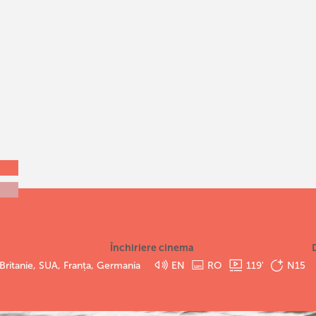
Închiriere cinema
Britanie, SUA, Franța, Germania
EN
RO
119
'
N15