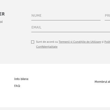
ER
oi
Sunt de acord cu
Termenii și Condițiile de Utilizare
și
Poli
Confidențialitate
Info bilete
Membrul a
FAQ