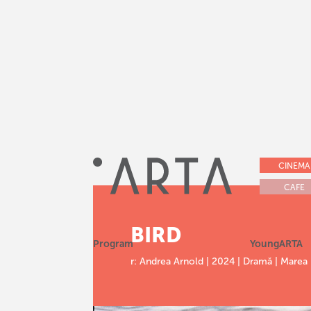
CINEMA
CAFE
BIRD
Program
YoungARTA
r: Andrea Arnold | 2024 | Dramă | Marea 