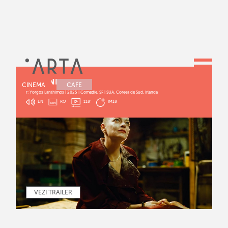
BUGONIA
CINEMA
CAFE
r: Yorgos Lanthimos | 2025 | Comedie, SF | SUA, Coreea de Sud, Irlanda
EN
RO
118
'
IM18
VEZI TRAILER