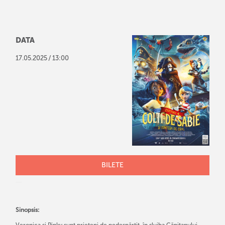
DATA
/
17
.
05
.
2025
13:00
BILETE
Sinopsis:
Veronica și Pinky sunt prieteni de nedespărțit, în slujba Căpitanului