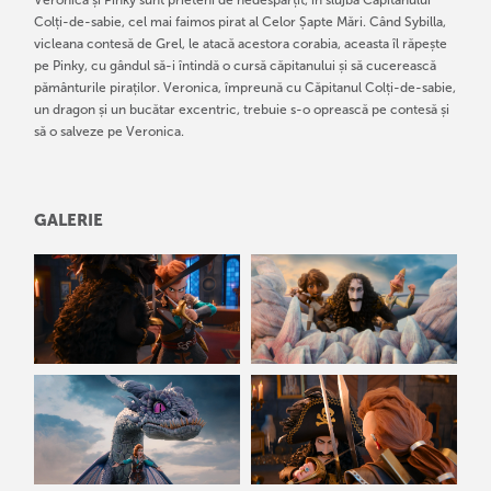
Colți-de-sabie, cel mai faimos pirat al Celor Șapte Mări. Când Sybilla,
vicleana contesă de Grel, le atacă acestora corabia, aceasta îl răpește
pe Pinky, cu gândul să-i întindă o cursă căpitanului și să cucerească
pământurile piraților. Veronica, împreună cu Căpitanul Colți-de-sabie,
un dragon și un bucătar excentric, trebuie s-o oprească pe contesă și
să o salveze pe Veronica.
GALERIE