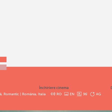
Închiriere cinema
ă, Romantic | România, Italia
RO
EN
96
'
AG