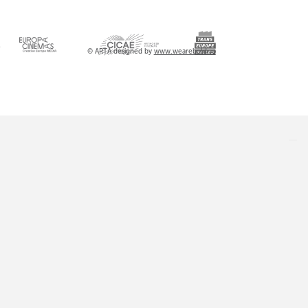
l
© ARTA designed by
www.wearebold.ro