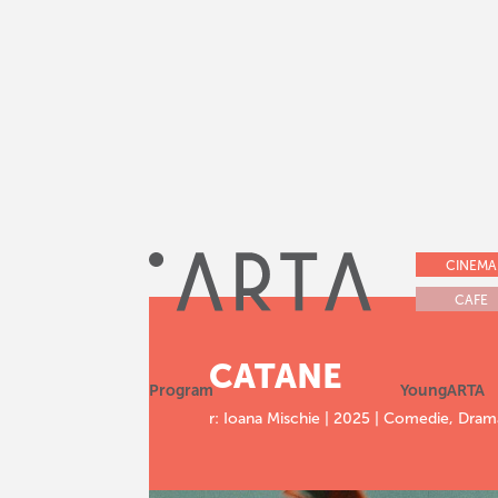
CINEMA
CAFE
CATANE
Program
YoungARTA
r: Ioana Mischie | 2025 | Comedie, Dram