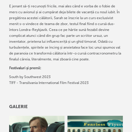
E jenant să-ți recunoști fricile, mai ales când e vorba de o fobie de
mers cu avionul și ai cumpărat deja bilete de vacanță cu noul iubit. În
pregătirea acestei călătorii, Sarah se înscrie la un curs exclusivist
menit s-o vindece de teama de zbor, testul final fiind o cursă dus-
întors Londra-Reykjavik. Ceea ce pe hârtie sună fezabil devine
complicat atunci când din grup fac parte un scriitor ursuz, un
inventator, prietena lui influenceriță și un ghid timorat. Odată cu
turbulențele, spiritele se încing și anxietatea face loc unui spumos val
de paranoia ce transformă călătoria într-o cursă contracronometru la
finalul căreia, literalmente, mai zboară cine poate.
Festivaluri și premii:
South by Southwest 2023
TIFF - Transilvania International Film Festival 2023
GALERIE