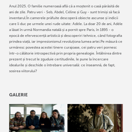
Anul 2025. O familie numeroasă află că a moștenit o casă părăsită de
ani de zile. Patru veri - Seb, Abdel, Céline și Guy - sunt trimiși să facă
inventarul.În camerele prăfuite descoperă obiecte ascunse și indicii
care îi duc pe urmele unei rude uitate: Adèle. La doar 20 de ani, Adèle
a lăsat în urmă Normandia natală și a pornit spre Paris, în 1895 - o
epocă de efervescență artistică și descoperiri tehnice, când fotografia
prindea viață, iar impresionismul revoluționa lumea artei.Pe măsură ce
urmăresc povestea acestei tinere curajoase, cei patru veri pornesc
într-o călătorie introspectivă prin propria genealogie. Întâlnirea dintre
prezent și trecut le zguduie certitudinile, le pune la încercare
idealurile și deschide o întrebare universală: ce înseamnă, de fapt,
sosirea viitorului?
GALERIE