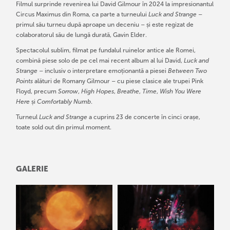
Filmul surprinde revenirea lui David Gilmour în 2024 la impresionantul
Circus Maximus din Roma, ca parte a turneului
Luck and Strange
–
primul său turneu după aproape un deceniu – și este regizat de
colaboratorul său de lungă durată, Gavin Elder.
Spectacolul sublim, filmat pe fundalul ruinelor antice ale Romei,
combină piese solo de pe cel mai recent album al lui David,
Luck and
Strange
– inclusiv o interpretare emoționantă a piesei
Between Two
Points
alături de Romany Gilmour – cu piese clasice ale trupei Pink
Floyd, precum
Sorrow
,
High Hopes
,
Breathe
,
Time
,
Wish You Were
Here
și
Comfortably Numb
.
Turneul
Luck and Strange
a cuprins 23 de concerte în cinci orașe,
toate sold out din primul moment.
GALERIE