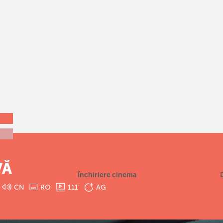
VĂ
Închiriere cinema
CN
RO
111
'
AG