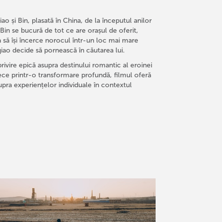
o și Bin, plasată în China, de la începutul anilor
 Bin se bucură de tot ce are orașul de oferit,
a să își încerce norocul într-un loc mai mare
ao decide să pornească în căutarea lui.
ivire epică asupra destinului romantic al eroinei
ece printr-o transformare profundă, filmul oferă
ra experiențelor individuale în contextul