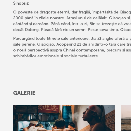
Sinopsis:
O poveste de dragoste eternă, dar fragilă, împărtășită de Qiaoqia
2000 până în zilele noastre. Atrași unul de celălalt, Qiaoqiao și
cântând și dansând. Până când, într-o zi, Bin se trezește că vre
decât Datong. Pleacă fără niciun semn. Peste ceva timp, Qiaoqi
Parcurgând toate filmele sale anterioare, Jia Zhangke oferă o pr
sale perene, Qiaoqiao. Acoperind 21 de ani dintr-o țară care tr
o nouă perspectivă asupra Chinei contemporane, precum și asup
schimbărilor emoționale și sociale turbulente.
GALERIE