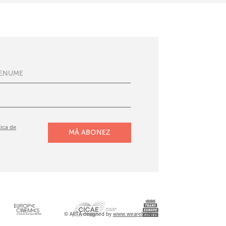
tica de
l
© ARTA designed by
www.wearebold.ro