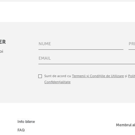
ER
oi
Sunt de acord cu
Termenii și Condițiile de Utilizare
și
Poli
Confidențialitate
Info bilete
Membrul a
FAQ