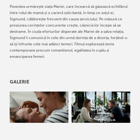
Povestea urmărește viața Mariei, care încearcă să găsească echilibrul
între rolul de mamă și o carieră solicitantă, în timp ce soțul ei,
Sigmund, călătorește frecvent din cauza serviciului. Pe măsură ce
presiunea cerințelor concurente crește, căsnicia lor începe să se
destrame. În ciuda eforturilor disperate ale Mariei de a salva relația,
Sigmund îi comunică în cele din urmă dorința de a divorța, forțând-o
să își înfrunte cele mai adânci temeri. Filmul explorează teme
contemporane precum romantismul, egalitatea în cuplu și
emanciparea femeii.
GALERIE