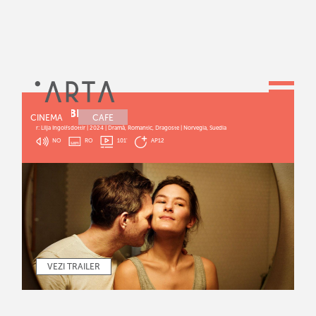
DIN IUBIRE
CINEMA
CAFE
r: Lilja Ingolfsdottir | 2024 | Dramă, Romantic, Dragoste | Norvegia, Suedia
NO
RO
101
'
AP12
VEZI TRAILER