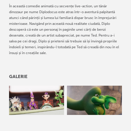
În această comedie animată cu secvențe live-action, un tânăr
dinozaur pe nume Diplodocus este atras într-o aventură palpitantă
atunci când părinții și lumea lui familiară dispar brusc în împrejurări
misterioase. Navigând prin această nouă realitate ciudată, Diplo
descoperă că este un personaj în paginile unei cărți de benzi
desenate, creată de un artist subapreciat, pe nume Ted. Pentru a-i
salva pe cei dragi, Diplo și prietenii săi trebuie să își învingă propriile
îndoieli și temeri, inspirându-l totodată pe Ted să creadă din nou în el
însuși și în creațiile sale.
GALERIE