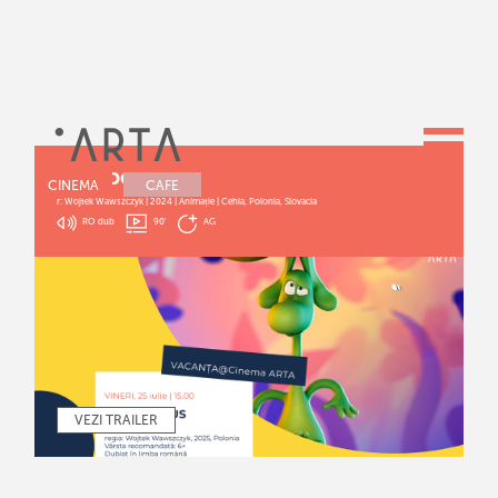
DIPLODOCUS
CINEMA
CAFE
r: Wojtek Wawszczyk | 2024 | Animație | Cehia, Polonia, Slovacia
RO dub
90
'
AG
VEZI TRAILER