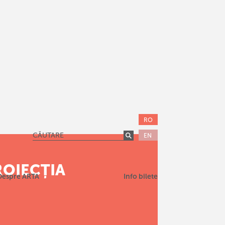
RO
EN
ROIECȚIA
Despre ARTA
Info bilete