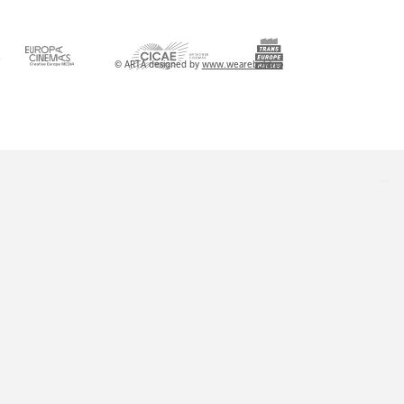
l
© ARTA designed by
www.wearebold.ro