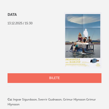
DATA
/
13
.
12
.
2025
15:30
BILETE
Cu:
Ingvar Sigurdsson, Sverrir Gudnason, Grímur Hlynsson Grímur
Hlynsson