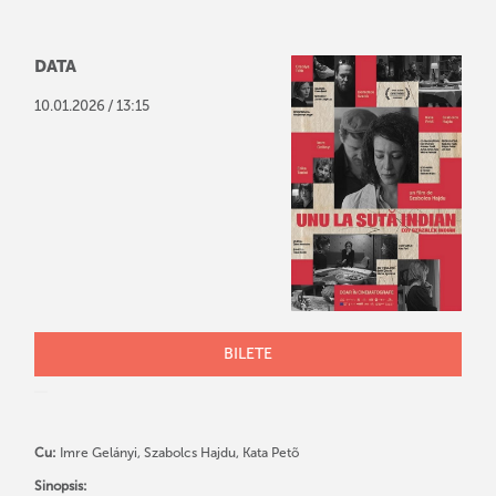
DATA
/
10
.
01
.
2026
13:15
BILETE
Cu:
Imre Gelányi, Szabolcs Hajdu, Kata Petõ
Sinopsis: