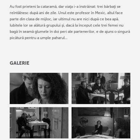
Au fost prieteni la cataramă, dar viaţa i-a înstrăinat: trei bărbaţi se
reîntâlnesc după ani de zile. Unul este profesor în Mexic, altul face
parte din clasa de mijloc, iar ultimul nu are nici după ce bea apă.
Iubitele lor se alătură grupului şi, dacă la început cele trei femei nu
bagă în seamă glumele în doi peri ale partenerilor, e de ajuns o singură
picătură pentru a umple paharul...
GALERIE