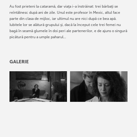
Au fost prieteni la cataramă, dar viaţa i-a înstrăinat: trei bărbaţi se
reîntâlnesc după ani de zile. Unul este profesor în Mexic, altul face
parte din clasa de mijloc, iar ultimul nu are nici după ce bea apă.
Iubitele lor se alătură grupului şi, dacă la început cele trei femei nu
bagă în seamă glumele în doi peri ale partenerilor, e de ajuns o singură
picătură pentru a umple paharul...
GALERIE