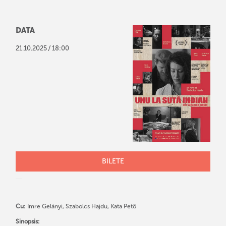
DATA
/
21
.
10
.
2025
18:00
BILETE
Cu:
Imre Gelányi, Szabolcs Hajdu, Kata Petõ
Sinopsis: