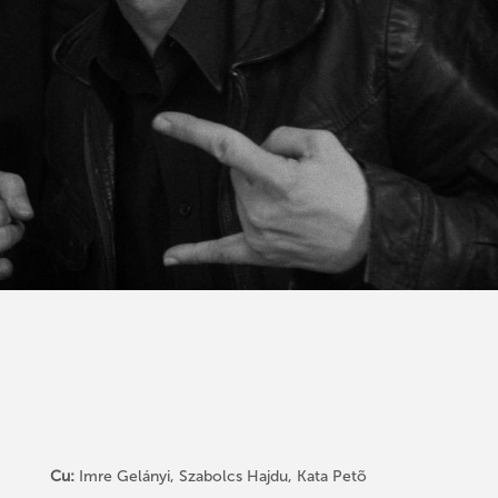
Cu:
Imre Gelányi, Szabolcs Hajdu, Kata Petõ