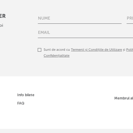
ER
oi
Sunt de acord cu
Termenii și Condițiile de Utilizare
și
Poli
Confidențialitate
Info bilete
Membrul a
FAQ