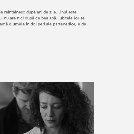
i se reîntâlnesc după ani de zile. Unul este
ul nu are nici după ce bea apă. Iubitele lor se
eamă glumele în doi peri ale partenerilor, e de