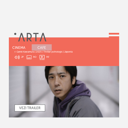
EXIT 8
CINEMA
CAFE
r: Genki Kawamura | 2025 | Thriller psihologic | Japonia
JP
RO
95
'
VEZI TRAILER