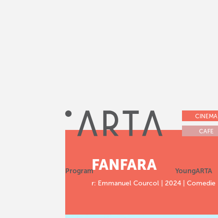
CINEMA
CAFE
FANFARA
Program
YoungARTA
r: Emmanuel Courcol | 2024 | Comedie |