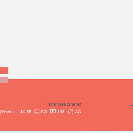
Închiriere cinema
 Franța
FR
RO
103
'
AG