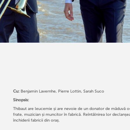
Cu:
Benjamin Lavernhe, Pierre Lottin, Sarah Suco
Sinopsis:
Thibaut are leucemie și are nevoie de un donator de măduvă oso
frate, muzician și muncitor în fabrică. Reîntâlnirea lor declanș
închiderii fabricii din oraș.