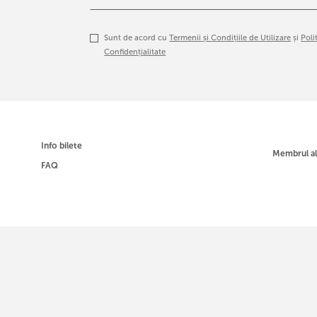
Sunt de acord cu
Termenii și Condițiile de Utilizare
și
Poli
Confidențialitate
Info bilete
Membrul a
FAQ