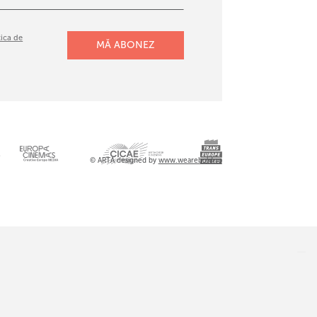
tica de
l
© ARTA designed by
www.wearebold.ro