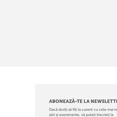
ABONEAZĂ-TE LA NEWSLETT
Dacă doriți să fiți la curent cu cele mai n
știri și evenimente, vă puteți înscrieți la