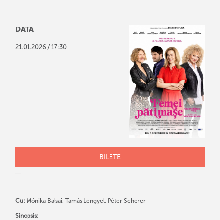
DATA
/
21
.
01
.
2026
17:30
BILETE
Cu:
Mónika Balsai, Tamás Lengyel, Péter Scherer
Sinopsis: