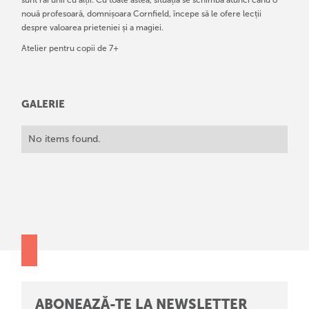
sunt răi unii cu alții. Cu toate astea, situația se schimbă atunci când o
nouă profesoară, domnișoara Cornfield, începe să le ofere lecții
despre valoarea prieteniei și a magiei.
Atelier pentru copii de 7+
GALERIE
No items found.
ABONEAZĂ-TE LA NEWSLETTER