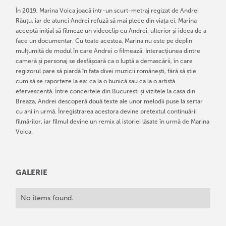
În 2019, Marina Voica joacă într-un scurt-metraj regizat de Andrei
Răuțu, iar de atunci Andrei refuză să mai plece din viața ei. Marina
acceptă inițial să filmeze un videoclip cu Andrei, ulterior și ideea de a
face un documentar. Cu toate acestea, Marina nu este pe deplin
mulțumită de modul în care Andrei o filmează. Interacțiunea dintre
cameră și personaj se desfășoară ca o luptă a demascării, în care
regizorul pare să piardă în fața divei muzicii românești, fără să știe
cum să se raporteze la ea: ca la o bunică sau ca la o artistă
efervescentă. Între concertele din București și vizitele la casa din
Breaza, Andrei descoperă două texte ale unor melodii puse la sertar
cu ani în urmă. Înregistrarea acestora devine pretextul continuării
filmărilor, iar filmul devine un remix al istoriei lăsate în urmă de Marina
Voica.
GALERIE
No items found.