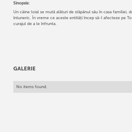
Sinopsis:
Un câine loial se mută alături de stăpânul său în casa familiei,
întuneric. În vreme ce aceste entități încep să-l afecteze pe T
curajul de a le înfrunta.
GALERIE
No items found.