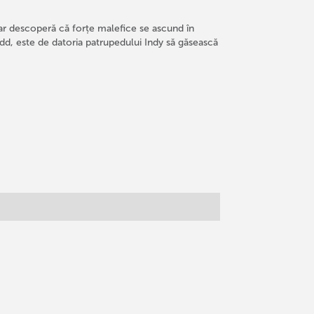
 dar descoperă că forțe malefice se ascund în
odd, este de datoria patrupedului Indy să găsească