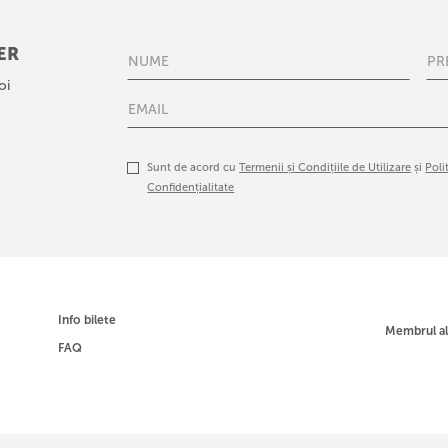
ER
oi
Sunt de acord cu
Termenii și Condițiile de Utilizare
și
Poli
Confidențialitate
Info bilete
Membrul a
FAQ