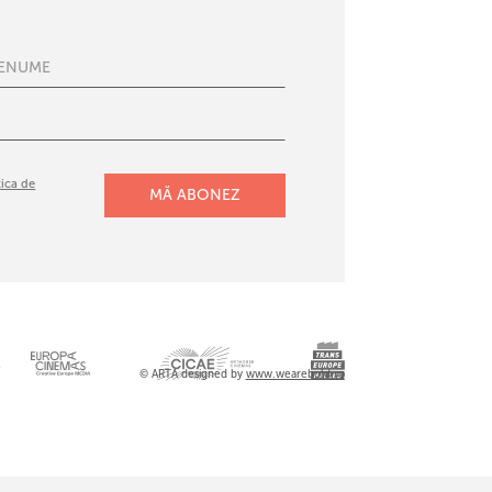
tica de
l
© ARTA designed by
www.wearebold.ro