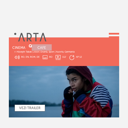
GIPSY QUEEN
CINEMA
CAFE
r: Hüseyin Tabak | 2019 | Dramă, Sport | Austria, Germania
RO, EN, ROM, DE
RO
112
'
AP 12
VEZI TRAILER