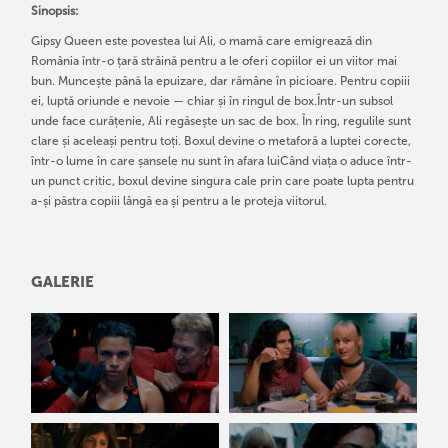
Sinopsis:
Gipsy Queen este povestea lui Ali, o mamă care emigrează din
România într-o țară străină pentru a le oferi copiilor ei un viitor mai
bun. Muncește până la epuizare, dar rămâne în picioare. Pentru copiii
ei, luptă oriunde e nevoie — chiar și în ringul de box.Într-un subsol
unde face curățenie, Ali regăsește un sac de box. În ring, regulile sunt
clare și aceleași pentru toți. Boxul devine o metaforă a luptei corecte,
într-o lume în care șansele nu sunt în afara luiCând viața o aduce într-
un punct critic, boxul devine singura cale prin care poate lupta pentru
a-și păstra copiii lângă ea și pentru a le proteja viitorul.
GALERIE