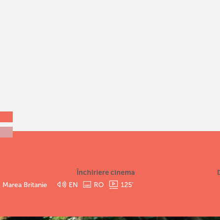
Închiriere cinema
| Marea Britanie
EN
RO
125
'