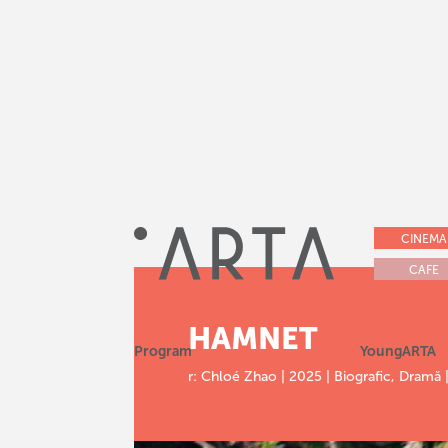
CINEMA
CAFE
HAMNET
Program
YoungARTA
r: Chloé Zhao | 2025 | Biografic, Dramă 