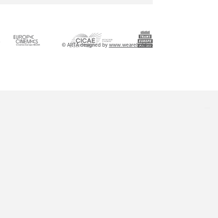
l
© ARTA designed by
www.wearebold.ro