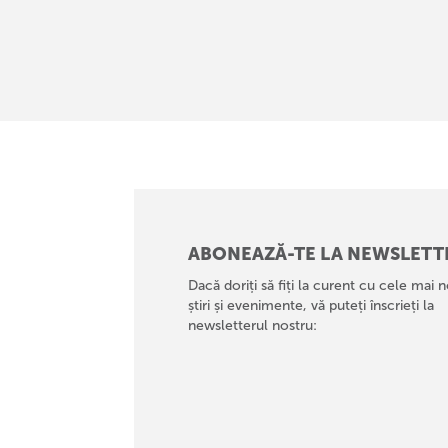
ABONEAZĂ-TE LA NEWSLETT
Dacă doriți să fiți la curent cu cele mai n
știri și evenimente, vă puteți înscrieți la
newsletterul nostru: