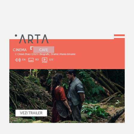
HAMNET
CINEMA
CAFE
r: Chloé Zhao | 2025 | Biografic, Dramă | Marea Britanie
EN
RO
125
'
VEZI TRAILER