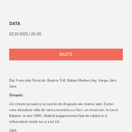
DATA
/
02
.
10
.
2025
20:00
BILETE
Cu:
Franciska Töröcsik, Beatrix Trill, Balázs Medveczky, Varga-Járó
Sára
Sinopsis:
Lili citește jurnalul și scrisorile de dragoste ale mamei sale, Eszter,
care dezvăluie idila de vară a acesteia cu Geri, un muzician, la Lacul
Balaton, în anii 1990, sfidând angajamentul față de iubitul ei și
influențând viețile lor și a lui Lili.
Q&A