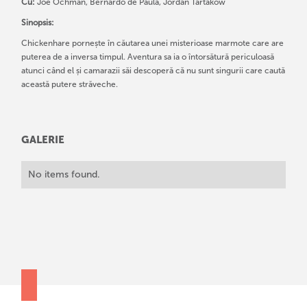
Cu:
Joe Ochman, Bernardo de Paula, Jordan Tartakow
Sinopsis:
Chickenhare pornește în căutarea unei misterioase marmote care are
puterea de a inversa timpul. Aventura sa ia o întorsătură periculoasă
atunci când el și camarazii săi descoperă că nu sunt singurii care caută
această putere străveche.
GALERIE
No items found.