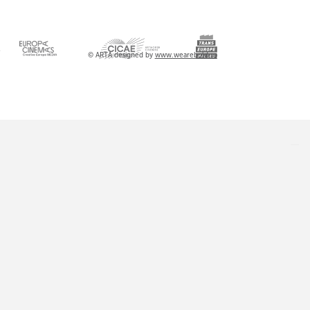
l
© ARTA designed by
www.wearebold.ro