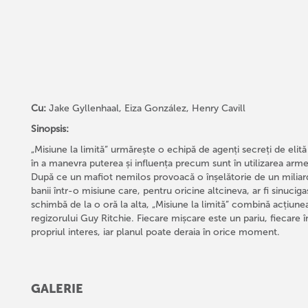
Cu:
Jake Gyllenhaal, Eiza González, Henry Cavill
Sinopsis:
„Misiune la limită” urmărește o echipă de agenți secreți de elită
în a manevra puterea și influența precum sunt în utilizarea arme
După ce un mafiot nemilos provoacă o înșelătorie de un miliard
banii într-o misiune care, pentru oricine altcineva, ar fi sinuciga
schimbă de la o oră la alta, „Misiune la limită” combină acțiunea 
regizorului Guy Ritchie. Fiecare mișcare este un pariu, fiecare î
propriul interes, iar planul poate deraia în orice moment.
GALERIE