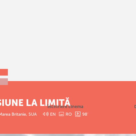
SIUNE LA LIMITĂ
Închiriere cinema
 Marea Britanie, SUA
EN
RO
98
'