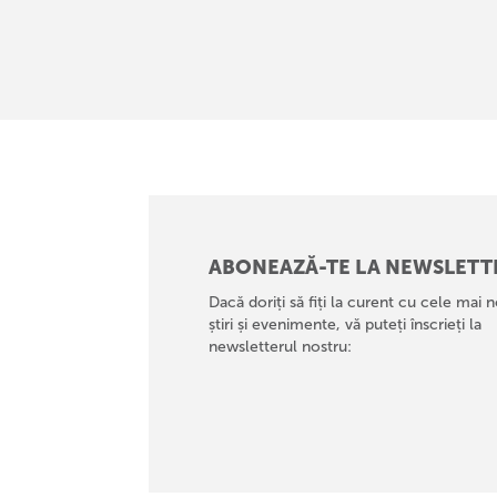
ABONEAZĂ-TE LA NEWSLETT
Dacă doriți să fiți la curent cu cele mai n
știri și evenimente, vă puteți înscrieți la
newsletterul nostru: