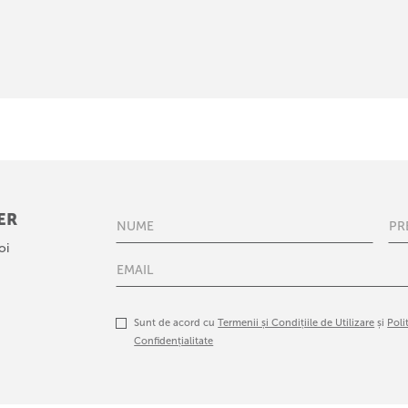
ER
oi
Sunt de acord cu
Termenii și Condițiile de Utilizare
și
Poli
Confidențialitate