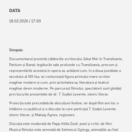
DATA
/
18
.
02
.
2026
17:00
Sinopsis:
Documentarul prezintă călătoriile scriitorului Jókai Mór în Transilvania,
Partium și Banat, legăturile sale profunde cu Transilvania, precum și
reprezentările acesteia în opera sa, arătând cum, în a doua jumătate a
secolului al XIX-lea, se conturează figura primului mare scriitor
maghiar modern și cum, prin activitatea sa, literatura și teatrul
maghiar devin moderne. Pe parcursul filmului, spectatorii sunt ghidați
prin locurile prezentate de dr. T. Szabó Levente, istoric literar.
Proiecția este precedată de alocuțiuni festive, iar după film are loc o
întâlnire cu publicul și o discuție la care participă T. Szabó Levente,
istoric literar, și Maksay Ágnes, regizoare.
Discuția este moderată de Papp Attila Zsolt, poet și critic de film.
Muzica filmului este semnată de Selmeczi György, animațiile au fost