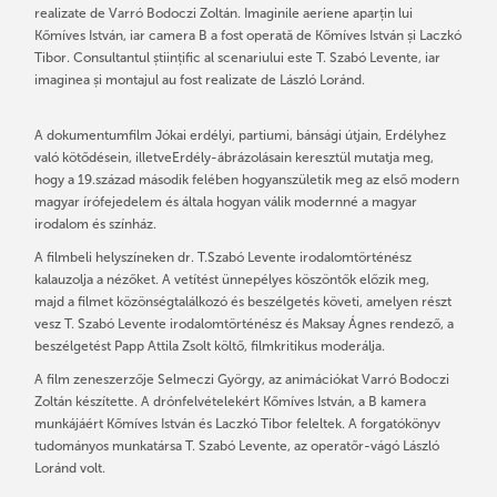
realizate de Varró Bodoczi Zoltán. Imaginile aeriene aparțin lui
Kőmíves István, iar camera B a fost operată de Kőmíves István și Laczkó
Tibor. Consultantul științific al scenariului este T. Szabó Levente, iar
imaginea și montajul au fost realizate de László Loránd.
A dokumentumfilm Jókai erdélyi, partiumi, bánsági útjain, Erdélyhez
való kötődésein, illetveErdély-ábrázolásain keresztül mutatja meg,
hogy a 19.század második felében hogyanszületik meg az első modern
magyar írófejedelem és általa hogyan válik modernné a magyar
irodalom és színház.
A filmbeli helyszíneken dr. T.Szabó Levente irodalomtörténész
kalauzolja a nézőket. A vetítést ünnepélyes köszöntők előzik meg,
majd a filmet közönségtalálkozó és beszélgetés követi, amelyen részt
vesz T. Szabó Levente irodalomtörténész és Maksay Ágnes rendező, a
beszélgetést Papp Attila Zsolt költő, filmkritikus moderálja.
A film zeneszerzője Selmeczi György, az animációkat Varró Bodoczi
Zoltán készítette. A drónfelvételekért Kőmíves István, a B kamera
munkájáért Kőmíves István és Laczkó Tibor feleltek. A forgatókönyv
tudományos munkatársa T. Szabó Levente, az operatőr-vágó László
Loránd volt.