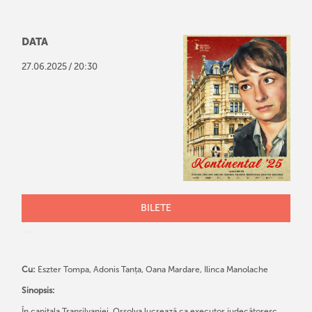
DATA
/
27
.
06
.
2025
20:30
BILETE
Cu:
Eszter Tompa, Adonis Tanța, Oana Mardare, Ilinca Manolache
Sinopsis:
În capitala Transilvaniei, Orsolya lucrează ca executor judecătoresc.