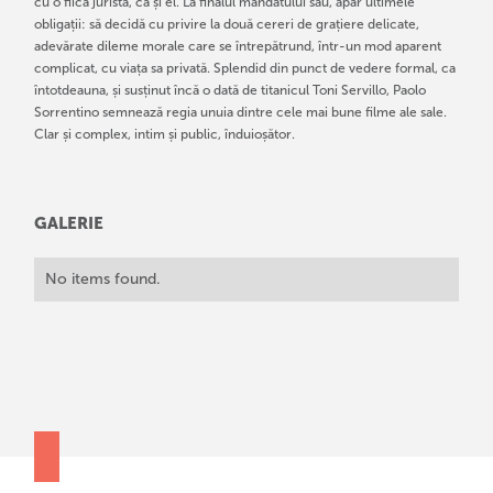
cu o fiică juristă, ca și el. La finalul mandatului său, apar ultimele
obligații: să decidă cu privire la două cereri de grațiere delicate,
adevărate dileme morale care se întrepătrund, într-un mod aparent
complicat, cu viața sa privată. Splendid din punct de vedere formal, ca
întotdeauna, și susținut încă o dată de titanicul Toni Servillo, Paolo
Sorrentino semnează regia unuia dintre cele mai bune filme ale sale.
Clar și complex, intim și public, înduioșător.
GALERIE
No items found.