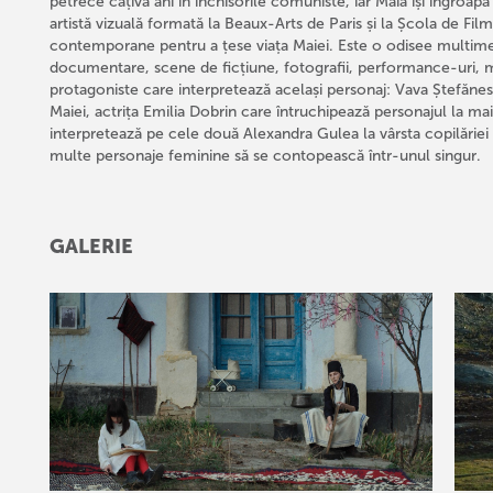
petrece câțiva ani în închisorile comuniste, iar Maia își îngroa
artistă vizuală formată la Beaux-Arts de Paris și la Școla de F
contemporane pentru a țese viața Maiei. Este o odisee multimed
documentare, scene de ficțiune, fotografii, performance-uri, muzic
protagoniste care interpretează același personaj: Vava Ștefănes
Maiei, actrița Emilia Dobrin care întruchipează personajul la m
interpretează pe cele două Alexandra Gulea la vârsta copilăriei s
multe personaje feminine să se contopească într-unul singur.
GALERIE