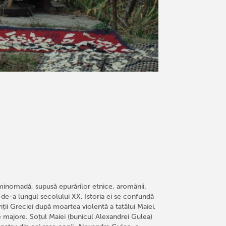
inomadă, supusă epurărilor etnice, aromânii.
le de-a lungul secolului XX. Istoria ei se confundă
nții Greciei după moartea violentă a tatălui Maiei,
ce majore. Soțul Maiei (bunicul Alexandrei Gulea)