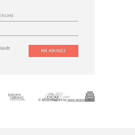
tica de
l
© ARTA designed by
www.wearebold.ro