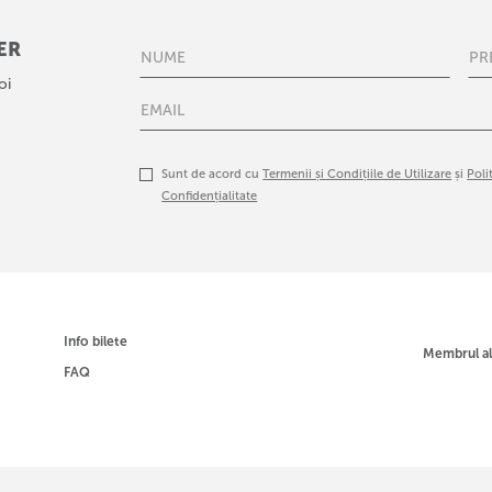
ER
oi
Sunt de acord cu
Termenii și Condițiile de Utilizare
și
Poli
Confidențialitate
Info bilete
Membrul a
FAQ