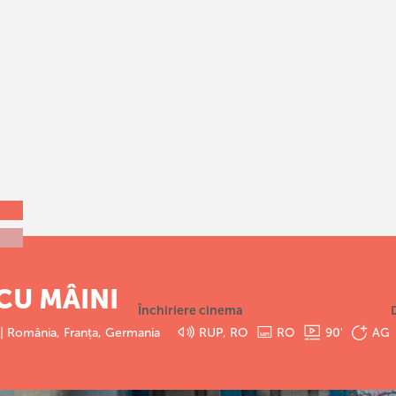
CU MÂINI
Închiriere cinema
 | România, Franța, Germania
RUP, RO
RO
90
'
AG