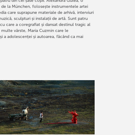
pă patru din cei șase copii. Alexandra Gulea, o
ilm de la München, folosește instrumentele artei
ia care suprapune materiale de arhivă, interviuri
ă, sculpturi și instalații de artă. Sunt patru
cu care a coregrafiat și dansat destinul tragic al
ai multe vârste, Maria Cuzmin care le
̦i a adolescenței și autoarea, făcând ca mai