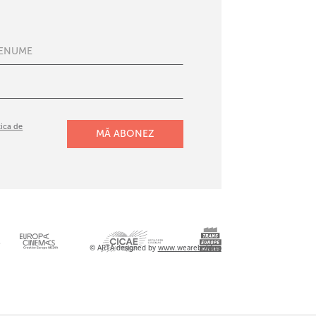
tica de
l
© ARTA designed by
www.wearebold.ro