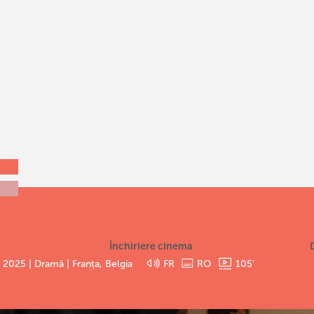
Închiriere cinema
 2025 | Dramă | Franța, Belgia
FR
RO
105
'