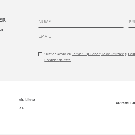
ER
oi
Sunt de acord cu
Termenii și Condițiile de Utilizare
și
Poli
Confidențialitate
Info bilete
Membrul a
FAQ