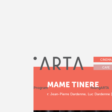
CINEMA
CAFE
MAME TINERE
Program
YoungARTA
r: Jean-Pierre Dardenne, Luc Dardenne |