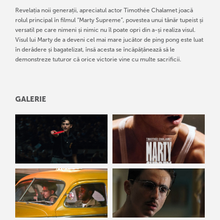
Revelația noii generații, apreciatul actor Timothée Chalamet joacă
rolul principal în filmul “Marty Supreme”, povestea unui tânăr tupeist și
versatil pe care nimeni și nimic nu îl poate opri din a-și realiza visul.
Visul lui Marty de a deveni cel mai mare jucător de ping pong este luat
în derâdere și bagatelizat, însă acesta se încăpățânează să le
demonstreze tuturor că orice victorie vine cu multe sacrificii.
GALERIE