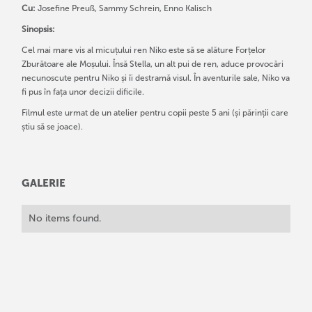
Cu:
Josefine Preuß, Sammy Schrein, Enno Kalisch
Sinopsis:
Cel mai mare vis al micuțului ren Niko este să se alăture Forțelor
Zburătoare ale Moșului. Însă Stella, un alt pui de ren, aduce provocări
necunoscute pentru Niko și îi destramă visul. În aventurile sale, Niko va
fi pus în fața unor decizii dificile.
Filmul este urmat de un atelier pentru copii peste 5 ani (și părinții care
știu să se joace).
GALERIE
No items found.