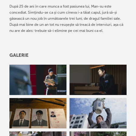
După 25 de ani în care munca a fost pasiunea lui, Man-su este
concediat. Simțindu-se ca și cum cineva i-a tăiat capul, jură să-și
găsească un nou job în următoarele trei luni, de dragul familiei sale.
După mai bine de un an tot nu reușește să treacă de interviuri, așa că
nu are de ales: trebuie să-i elimine pe cei mai buni ca el.
GALERIE