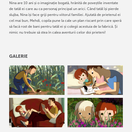
Nina are 10 ani și o imaginație bogată, hrănită de poveștile inventate
de tatăl ei care au ca personaj principal un arici. Când tatăl își pierde
slujba, Nina își face griji pentru viitorul familiei. Ajutată de prietenul ei
cel mai bun, Mehdi, copila pune la cale un plan riscant prin care speră
să facă rost de bani pentru tatăl ei și colegii acestuia de la fabrică. Și
nimic nu trebuie să stea în calea aventurii celor doi prieteni!
GALERIE