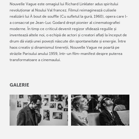
Nouvelle Vague este omagiul lui Richard Linklater adus spiritului
revoluționar al Noului Val francez. Filmul reimaginează culisele
realizării lui À bout de souffle (Cu sufletul la gură, 1960), opera care l-
a consacrat pe Jean-Luc Godard drept pionier al cinematografiei
moderne. În timp ce criticul devenit regizor sfidează regulile și
inventează altele noi, o echipă de actori și creatori aflați la început de
drum dă viață unei povești născute din spontaneitate și energie. Între
haos creativ și dinamismul tinereții, Nouvelle Vague ne poartă pe
străzile Parisului anului 1959, într-un film-manifest despre puterea
transformatoare a cinemaului.
GALERIE